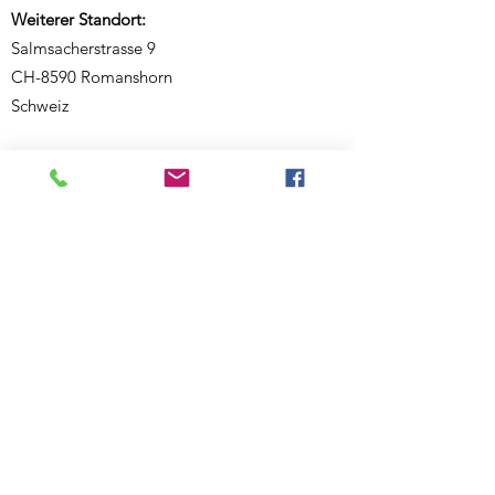
Weiterer Standort:
Salmsacherstrasse 9
CH-8590 Romanshorn
Schweiz
Telefon:
+41 77 468 08 46
E-Mail:
ecknauerjasmin@outlook.com
Website:
www.bewegigshuesli.ch
UID: CHE-358.092.676
Inhaberin und verantwortlich für den Inhalt:
Jasmin Ecknauer
Partner-Links