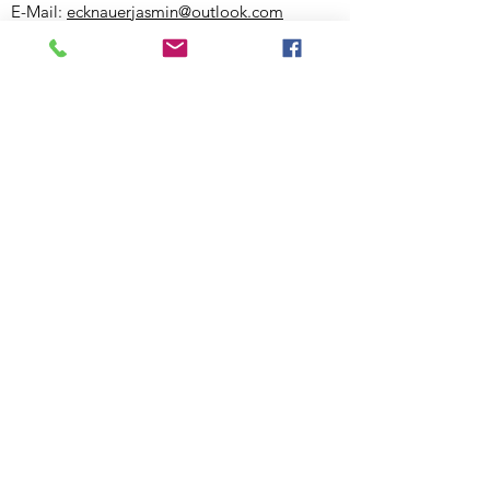
E-Mail:
ecknauerjasmin@outlook.com
Website:
www.bewegigshuesli.ch
UID: CHE-358.092.676
Inhaberin und verantwortlich für den Inhalt:
Jasmin Ecknauer
Partner-Links