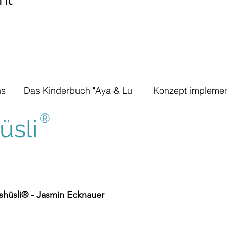
ns
Das Kinderbuch "Aya & Lu"
Konzept implemen
®
sli
hüsli® - Jasmin Ecknauer