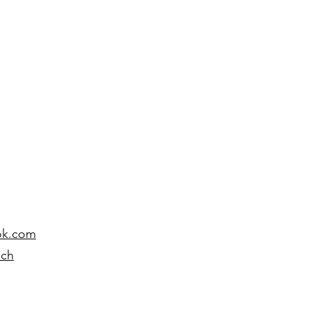
ok.com
.ch