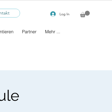
ntakt
Log In
ntieren
Partner
Mehr ...
ule