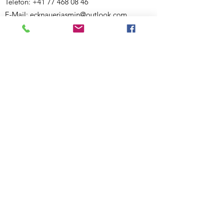
Telefon:
+41 77 468 08 46
E-Mail:
ecknauerjasmin@outlook.com
Website:
www.bewegigshuesli.ch
UID: CHE-358.092.676
Inhaberin und verantwortlich für den Inhalt:
Jasmin Ecknauer
Partner-Links