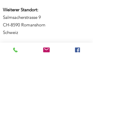
Weiterer Standort:
Salmsacherstrasse 9
CH-8590 Romanshorn
Schweiz
Telefon:
+41 77 468 08 46
E-Mail:
ecknauerjasmin@outlook.com
Website:
www.bewegigshuesli.ch
UID: CHE-358.092.676
Inhaberin und verantwortlich für den Inhalt:
Jasmin Ecknauer
Partner-Links