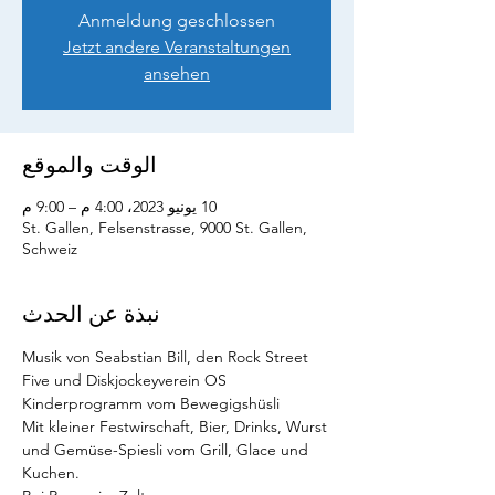
Anmeldung geschlossen
Jetzt andere Veranstaltungen
ansehen
الوقت والموقع
10 يونيو 2023، 4:00 م – 9:00 م
St. Gallen, Felsenstrasse, 9000 St. Gallen,
Schweiz
نبذة عن الحدث
Musik von Seabstian Bill, den Rock Street 
Five und Diskjockeyverein OS
Kinderprogramm vom Bewegigshüsli
Mit kleiner Festwirschaft, Bier, Drinks, Wurst 
und Gemüse-Spiesli vom Grill, Glace und 
Kuchen.