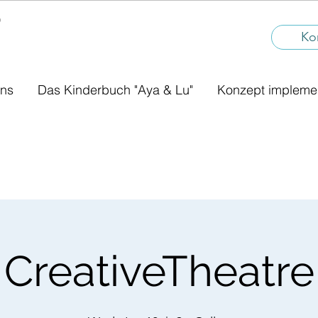
®
I
Ko
uns
Das Kinderbuch "Aya & Lu"
Konzept impleme
CreativeTheatre