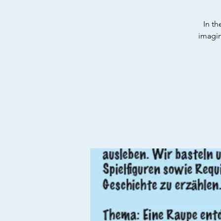
In th
imagin