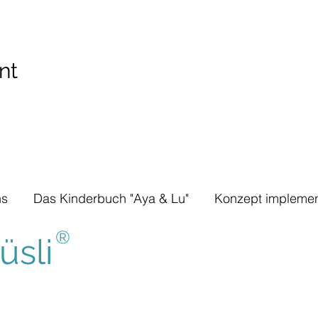
nt
ns
Das Kinderbuch "Aya & Lu"
Konzept implemen
®
sli