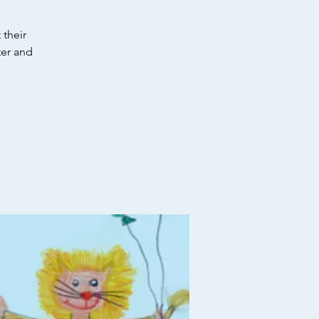
 their
ter and