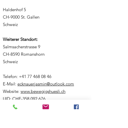
Haldenhof 5
CH-9000 St. Gallen
Schweiz
Weiterer Standort:
Salmsacherstrasse 9
CH-8590 Romanshorn
Schweiz
Telefon:
+41 77 468 08 46
E-Mail:
ecknauerjasmin@outlook.com
Website:
www.bewegigshuesli.ch
UID: CHE-358.092.676
Inhaberin und verantwortlich für den Inhalt:
Jasmin Ecknauer