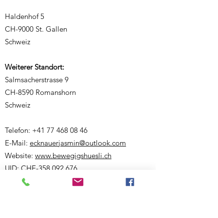
Haldenhof 5
CH-9000 St. Gallen
Schweiz
Weiterer Standort:
Salmsacherstrasse 9
CH-8590 Romanshorn
Schweiz
Telefon:
+41 77 468 08 46
E-Mail:
ecknauerjasmin@outlook.com
Website:
www.bewegigshuesli.ch
UID: CHE-358.092.676
Inhaberin und verantwortlich für den Inhalt:
Jasmin Ecknauer