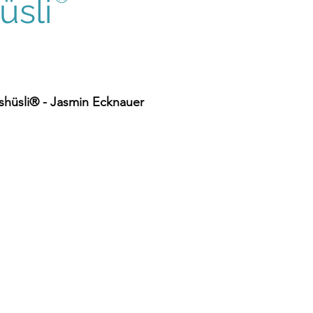
sli
hüsli® - Jasmin Ecknauer