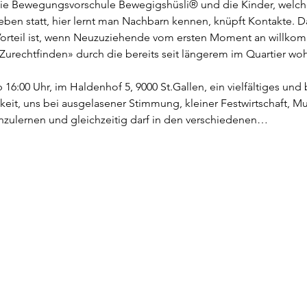
die Bewegungsvorschule Bewegigshüsli® und die Kinder, welche 
Leben statt, hier lernt man Nachbarn kennen, knüpft Kontakte. Das
 Vorteil ist, wenn Neuzuziehende vom ersten Moment an willk
«Zurechtfinden» durch die bereits seit längerem im Quartier wo
16:00 Uhr, im Haldenhof 5, 9000 St.Gallen, ein vielfältiges un
keit, uns bei ausgelasener Stimmung, kleiner Festwirtschaft, Mu
enzulernen und gleichzeitig darf in den verschiedenen…