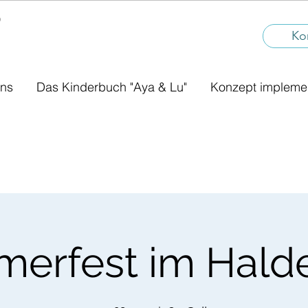
®
I
Ko
uns
Das Kinderbuch "Aya & Lu"
Konzept impleme
erfest im Hald