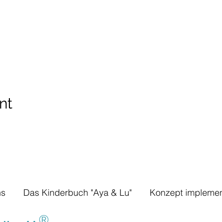
nt
ns
Das Kinderbuch "Aya & Lu"
Konzept implemen
®