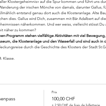
Galler Klostergeheimnis» auf die Spur kommen und führt uns du
 Wanderung der irischen Mönche von damals, darunter Gallus, fü
Allmählich entstand genau dort auch die Klosteranlage. Alte B
ichen dies. Gallus wird Dich, zusammen mit Bär Adalbert auf di
heimnissen näherkommen. Und wer weiss, vielleicht stösst Du a
eit näher zu kommen?
Programm stehen vielfältige Aktivitäten mit viel Bewegung, 
eum, die Klosteranlage und den Wasserfall und sind auch in d
ckungsreise durch die Geschichte des Klosters der Stadt St.Ga
. Klasse.
Prix
enpass
100,00 CHF
+ 2,50 CHF de frais de billetterie