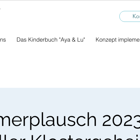
®
I
Ko
uns
Das Kinderbuch "Aya & Lu"
Konzept impleme
erplausch 2023