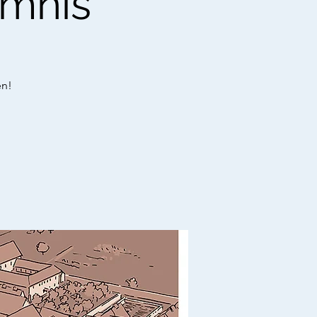
imnis"
en!