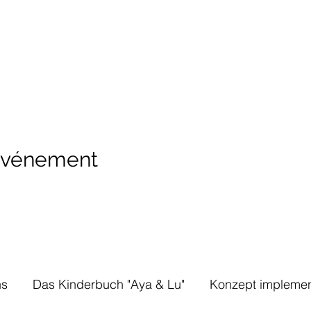
 événement
ns
Das Kinderbuch "Aya & Lu"
Konzept implemen