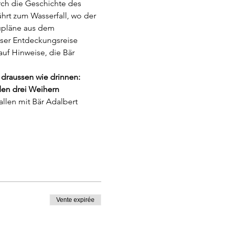
rch die Geschichte des 
hrt zum Wasserfall, wo der 
aupläne aus dem 
eser Entdeckungsreise 
uf Hinweise, die Bär 
draussen wie drinnen:
en drei Weihern 
llen mit Bär Adalbert 
Vente expirée