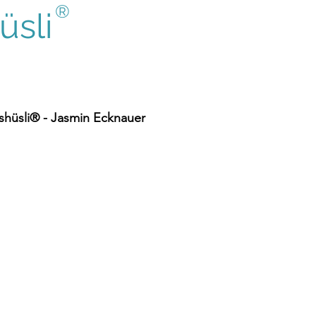
®
sli
hüsli® - Jasmin Ecknauer