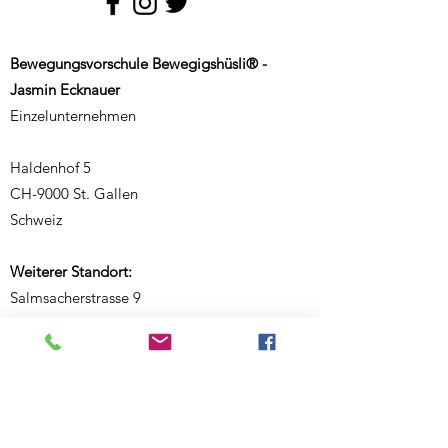
Bewegungsvorschule Bewegigshüsli® -
Jasmin Ecknauer
Einzelunternehmen
Haldenhof 5
CH-9000 St. Gallen
Schweiz
Weiterer Standort:
Salmsacherstrasse 9
CH-8590 Romanshorn
Schweiz
Telefon:
+41 77 468 08 46
E-Mail:
ecknauerjasmin@outlook.com