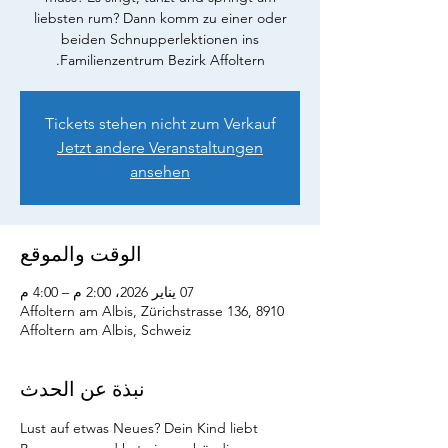
liebsten rum? Dann komm zu einer oder
beiden Schnupperlektionen ins
Familienzentrum Bezirk Affoltern.
Tickets stehen nicht zum Verkauf
Jetzt andere Veranstaltungen
ansehen
الوقت والموقع
07 يناير 2026، 2:00 م – 4:00 م
Affoltern am Albis, Zürichstrasse 136, 8910
Affoltern am Albis, Schweiz
نبذة عن الحدث
Lust auf etwas Neues? Dein Kind liebt 