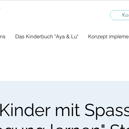
®
I
Ko
uns
Das Kinderbuch "Aya & Lu"
Konzept impleme
Kinder mit Spas