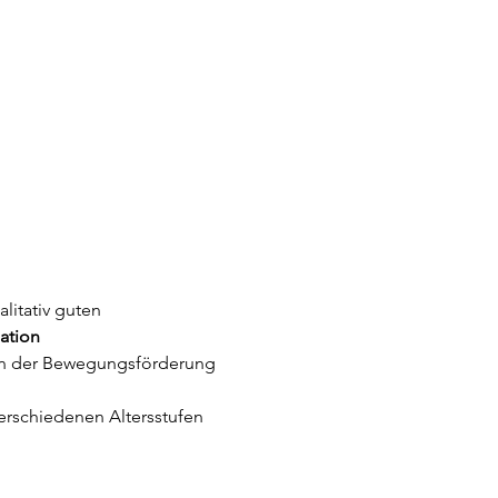
litativ guten 
ation
l in der Bewegungsförderung
erschiedenen Altersstufen