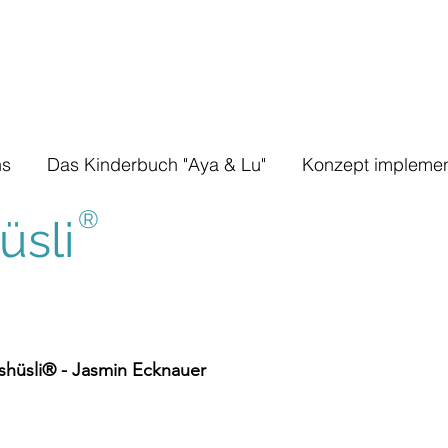
ns
Das Kinderbuch "Aya & Lu"
Konzept implemen
®
sli
hüsli® - Jasmin Ecknauer