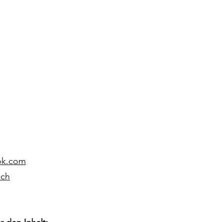
ok.com
.ch