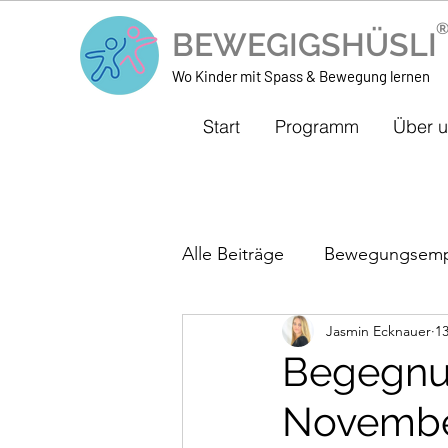
BEWEGIGSHÜSL
Wo Kinder mit Spass & Bewegung lernen
Start
Programm
Über 
Alle Beiträge
Bewegungsemp
Jasmin Ecknauer
13
Bewegungs-ABC der Beweg
Begegnu
November
Veranstaltungen
Muster