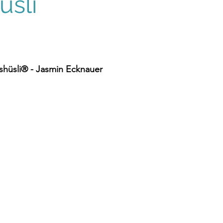
sli
Am 12. November 2022, ist
vita-
vitaswiss Begegnungstag
erwa
im Bewegigshüsli
hüsli® - Jasmin Ecknauer