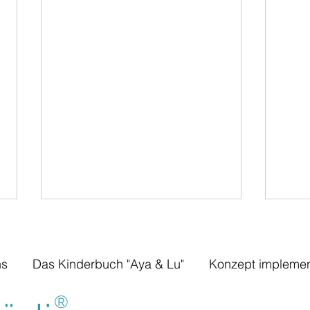
ns
Das Kinderbuch "Aya & Lu"
Konzept implemen
®