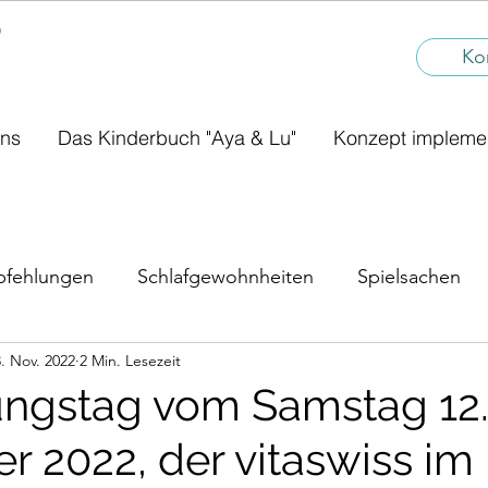
®
I
Ko
uns
Das Kinderbuch "Aya & Lu"
Konzept impleme
fehlungen
Schlafgewohnheiten
Spielsachen
. Nov. 2022
2 Min. Lesezeit
ungsvorschul
Rollenspiele
Schwierige Betreuun
ngstag vom Samstag 12
 2022, der vitaswiss im
stunde