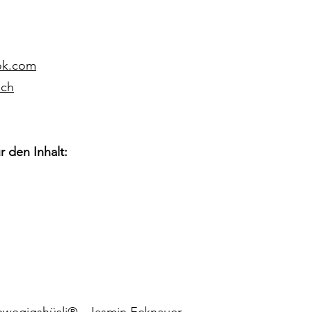
ok.com
.ch
r den Inhalt:
wegigshüsli® - Jasmin Ecknauer