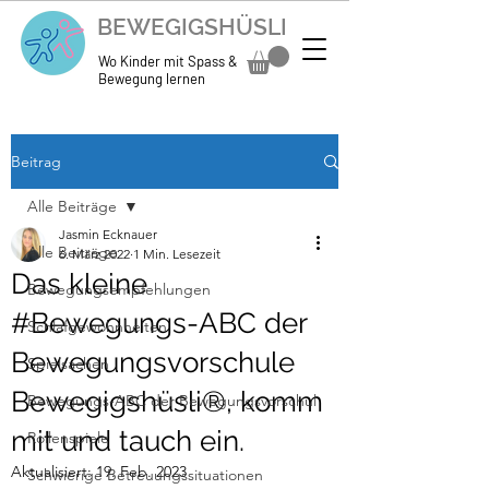
BEWEGIGSHÜSLI
Wo Kinder mit Spass &
Bewegung lernen
Beitrag
Alle Beiträge
Jasmin Ecknauer
Alle Beiträge
6. März 2022
1 Min. Lesezeit
Das kleine
Bewegungsempfehlungen
#Bewegungs-ABC der
Schlafgewohnheiten
Bewegungsvorschule
Spielsachen
Bewegigshüsli®, komm
Bewegungs-ABC der Bewegungsvorschul
mit und tauch ein.
Rollenspiele
Aktualisiert:
19. Feb. 2023
Schwierige Betreuungssituationen