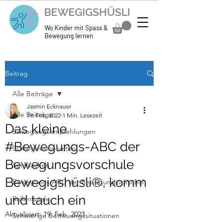
BEWEGIGSHÜSLI
Wo Kinder mit Spass &
Bewegung lernen
Beitrag
Alle Beiträge
Jasmin Ecknauer
Alle Beiträge
19. Feb. 2022
1 Min. Lesezeit
Das kleine
Bewegungsempfehlungen
#Bewegungs-ABC der
Schlafgewohnheiten
Bewegungsvorschule
Spielsachen
Bewegigshüsli®, komm
Bewegungs-ABC der Bewegungsvorschul
und tauch ein
Rollenspiele
Aktualisiert:
19. Feb. 2023
Schwierige Betreuungssituationen