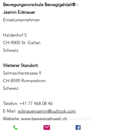
ein.
Bewegungsvorschule Bewegigshüsli® -
Jasmin Ecknauer
Einzelunternehmen
Haldenhof 5
CH-9000 St. Gallen
Schweiz
Weiterer Standort:
Salmsacherstrasse 9
CH-8590 Romanshorn
Schweiz
Telefon:
+41 77 468 08 46
E-Mail:
ecknauerjasmin@outlook.com
Website:
www.bewegigshuesli.ch
UID: CHE-358.092.676