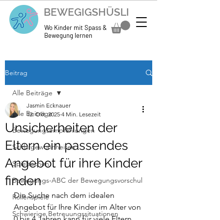
BEWEGIGSHÜSLI
Wo Kinder mit Spass &
Bewegung lernen
Beitrag
Alle Beiträge
Jasmin Ecknauer
Alle Beiträge
12. Okt. 2025
4 Min. Lesezeit
Unsicherheiten der
Bewegungsempfehlungen
Eltern ein passendes
Schlafgewohnheiten
Angebot für ihre Kinder
Spielsachen
finden
Bewegungs-ABC der Bewegungsvorschul
Die Suche nach dem idealen 
Rollenspiele
Angebot für Ihre Kinder im Alter von 
Schwierige Betreuungssituationen
0 bis 4 Jahren kann für viele Eltern 