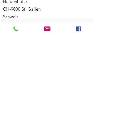
Haldenhof 5
CH-9000 St. Gallen
Schweiz
Weiterer Standort:
Salmsacherstrasse 9
CH-8590 Romanshorn
Schweiz
Telefon:
+41 77 468 08 46
E-Mail:
ecknauerjasmin@outlook.com
Website:
www.bewegigshuesli.ch
UID: CHE-358.092.676
Inhaberin und verantwortlich für den Inhalt:
Jasmin Ecknauer