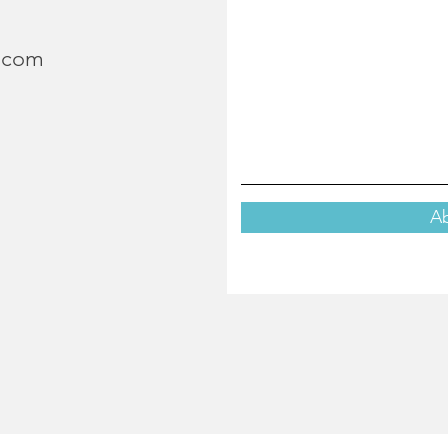
.com
A