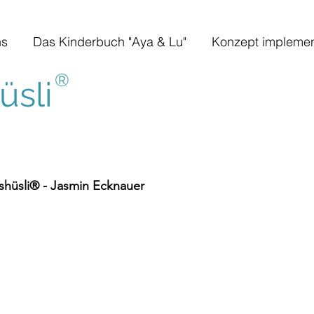
ns
Das Kinderbuch "Aya & Lu"
Konzept implemen
®
sli
hüsli® - Jasmin Ecknauer