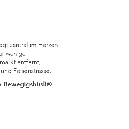
egt zentral im Herzen
nur wenige
arkt entfernt,
und Felsenstrasse.
 Bewegigshüsli®