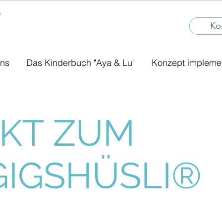
®
I
Ko
uns
Das Kinderbuch "Aya & Lu"
Konzept impleme
KT ZUM
IGSHÜSLI®