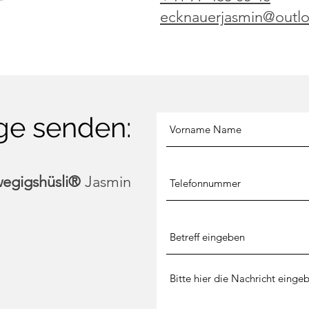
ecknauerjasmin@outl
ge senden:
egigshüsli®
Jasmin