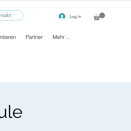
ntakt
Log In
ntieren
Partner
Mehr ...
ule