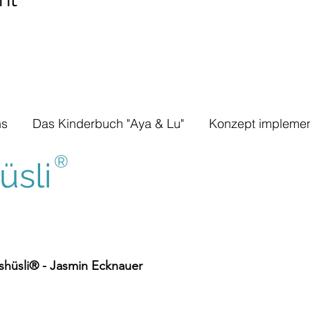
ns
Das Kinderbuch "Aya & Lu"
Konzept implemen
®
sli
hüsli® - Jasmin Ecknauer