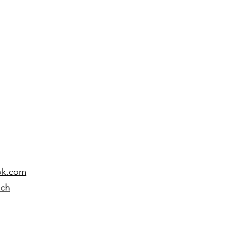
ok.com
.ch