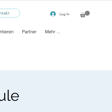
ntakt
Log In
ntieren
Partner
Mehr ...
ule