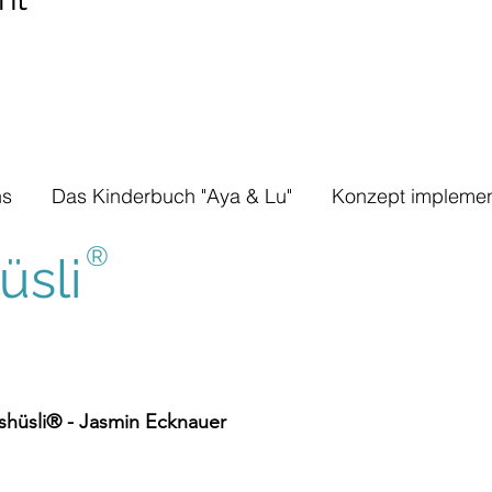
ns
Das Kinderbuch "Aya & Lu"
Konzept implemen
®
sli
hüsli® - Jasmin Ecknauer