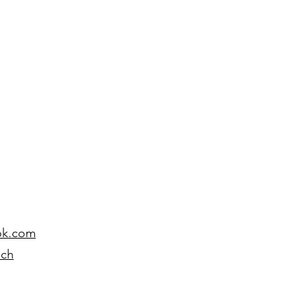
ok.com
.ch