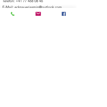
Telefon:
+41 77 468 08 46
E-Mail:
ecknauerjasmin@outlook.com
Website:
www.bewegigshuesli.ch
UID: CHE-358.092.676
Inhaberin und verantwortlich für den Inhalt:
Jasmin Ecknauer
Partner-Links