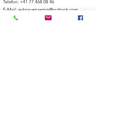
Telefon:
+41 77 468 08 46
E-Mail:
ecknauerjasmin@outlook.com
Website:
www.bewegigshuesli.ch
UID: CHE-358.092.676
Inhaberin und verantwortlich für den Inhalt:
Jasmin Ecknauer
Partner-Links