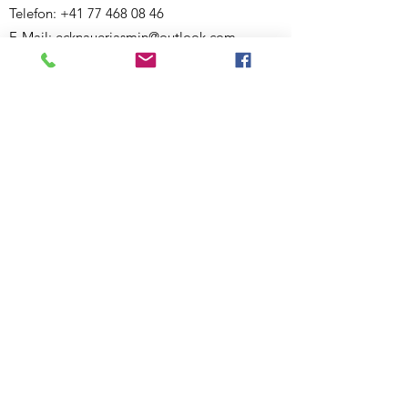
Telefon:
+41 77 468 08 46
E-Mail:
ecknauerjasmin@outlook.com
Website:
www.bewegigshuesli.ch
UID: CHE-358.092.676
Inhaberin und verantwortlich für den Inhalt:
Jasmin Ecknauer
Partner-Links