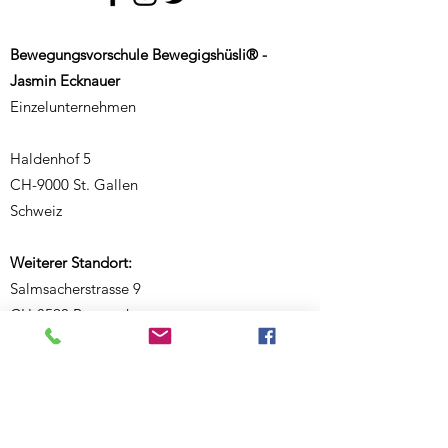
Bewegungsvorschule Bewegigshüsli® -
Jasmin Ecknauer
Einzelunternehmen
Haldenhof 5
CH-9000 St. Gallen
Schweiz
Weiterer Standort:
Salmsacherstrasse 9
CH-8590 Romanshorn
Schweiz
Telefon:
+41 77 468 08 46
E-Mail:
ecknauerjasmin@outlook.com
Website:
www.bewegigshuesli.ch