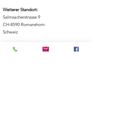
Weiterer Standort:
Salmsacherstrasse 9
CH-8590 Romanshorn
Schweiz
Telefon:
+41 77 468 08 46
E-Mail:
ecknauerjasmin@outlook.com
Website:
www.bewegigshuesli.ch
UID: CHE-358.092.676
Inhaberin und verantwortlich für den Inhalt:
Jasmin Ecknauer
Partner-Links