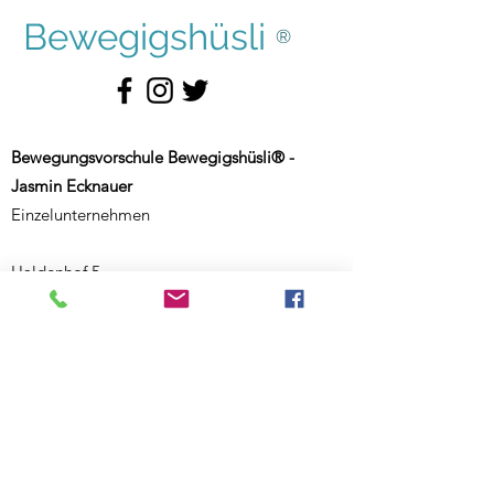
Bewegigshüsli
®
Bewegungsvorschule Bewegigshüsli® -
Jasmin Ecknauer
Einzelunternehmen
Haldenhof 5
CH-9000 St. Gallen
Schweiz
Weiterer Standort:
Salmsacherstrasse 9
CH-8590 Romanshorn
Schweiz