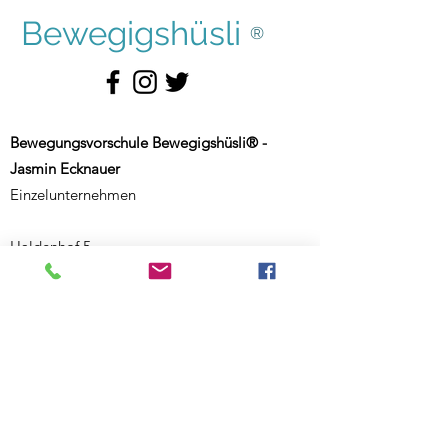
Bewegigshüsli
®
Bewegungsvorschule Bewegigshüsli® -
Jasmin Ecknauer
Einzelunternehmen
Haldenhof 5
CH-9000 St. Gallen
Schweiz
Weiterer Standort:
Salmsacherstrasse 9
CH-8590 Romanshorn
Schweiz