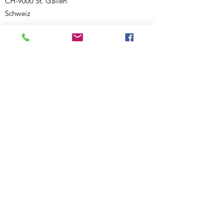
CH-9000 St. Gallen
Schweiz
Weiterer Standort:
Salmsacherstrasse 9
CH-8590 Romanshorn
Schweiz
Telefon:
+41 77 468 08 46
E-Mail:
ecknauerjasmin@outlook.com
Website:
www.bewegigshuesli.ch
UID: CHE-358.092.676
Inhaberin und verantwortlich für den Inhalt:
Jasmin Ecknauer
Partner-Links