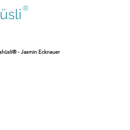
®
sli
hüsli® - Jasmin Ecknauer