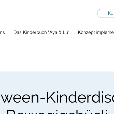
®
I
Ko
uns
Das Kinderbuch "Aya & Lu"
Konzept impleme
oween-Kinderdis