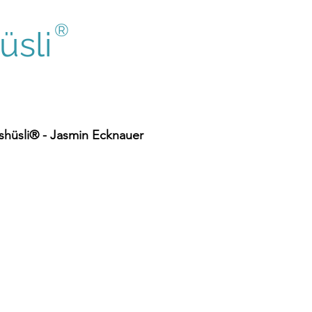
®
sli
hüsli® - Jasmin Ecknauer