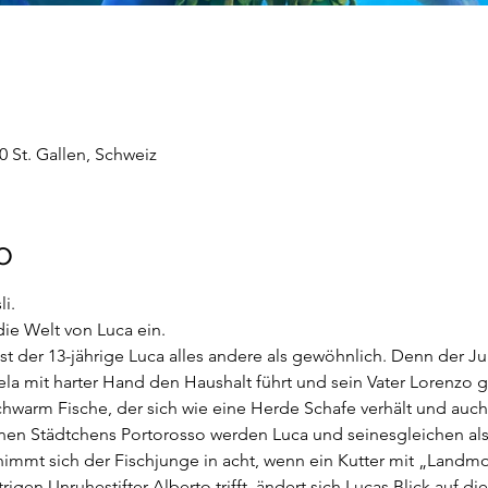
0 St. Gallen, Schweiz
o
i. 
ie Welt von Luca ein.
ist der 13-jährige Luca alles andere als gewöhnlich. Denn der Ju
la mit harter Hand den Haushalt führt und sein Vater Lorenzo
chwarm Fische, der sich wie eine Herde Schafe verhält und auch
n Städtchens Portorosso werden Luca und seinesgleichen als 
mmt sich der Fischjunge in acht, wenn ein Kutter mit „Landmo
trigen Unruhestifter Alberto trifft, ändert sich Lucas Blick auf d