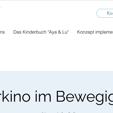
®
I
Ko
uns
Das Kinderbuch "Aya & Lu"
Konzept impleme
rkino im Bewegig