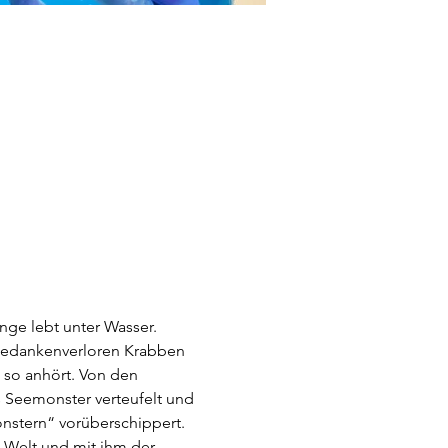
nge lebt unter Wasser. 
 gedankenverloren Krabben 
 so anhört. Von den 
Seemonster verteufelt und 
nstern“ vorüberschippert. 
ie Welt und mit ihm der 