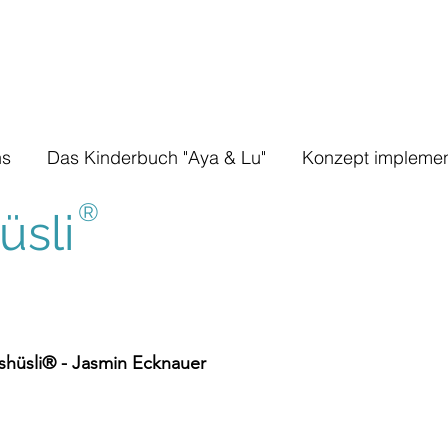
ns
Das Kinderbuch "Aya & Lu"
Konzept implemen
®
sli
hüsli® - Jasmin Ecknauer