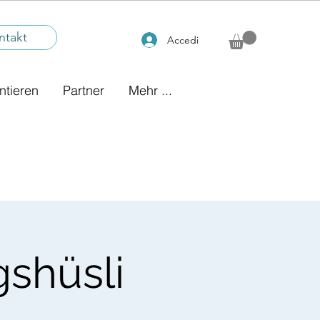
ntakt
Accedi
ntieren
Partner
Mehr ...
shüsli