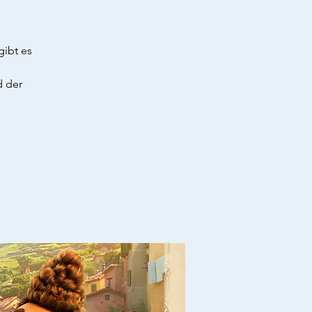
gibt es
d der