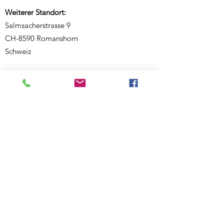
Weiterer Standort:
Salmsacherstrasse 9
CH-8590 Romanshorn
Schweiz
Telefon:
+41 77 468 08 46
E-Mail:
ecknauerjasmin@outlook.com
Website:
www.bewegigshuesli.ch
UID: CHE-358.092.676
Inhaberin und verantwortlich für den Inhalt:
Jasmin Ecknauer
Partner-Links