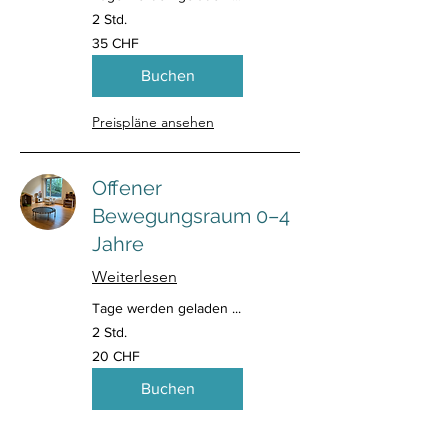
2 Std.
35
35 CHF
Schweizer
Franken
Buchen
Preispläne ansehen
Offener
Bewegungsraum 0–4
Jahre
Weiterlesen
Tage werden geladen ...
2 Std.
20
20 CHF
Schweizer
Franken
Buchen