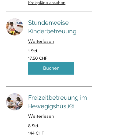
Preispläne ansehen
Stundenweise
Kinderbetreuung
Weiterlesen
1 Std.
17,50
17,50 CHF
Schweizer
Franken
Buchen
Freizeitbetreuung im
Bewegigshüsli®
Weiterlesen
8 Std.
144
144 CHF
Schweizer