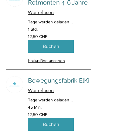
Rotmonten 4-6 Jahre
Weiterlesen
Tage werden geladen ...
1 Std.
12,50
12,50 CHF
Schweizer
Franken
Buchen
Preispläne ansehen
Bewegungsfabrik ElKi
Weiterlesen
Tage werden geladen ...
45 Min.
12,50
12,50 CHF
Schweizer
Franken
Buchen