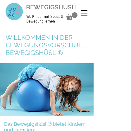
BEWEGIGSHÜSLI
Wo Kinder mit Spass &
Bewegung lernen
WILLKOMMEN IN DER
BEWEGUNGSVORSCHULE
BEWEGIGSHÜSLI®
Das Bewegigshüsli® bietet Kindern
und Familien: