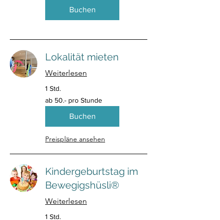
Franken
Buchen
Lokalität mieten
Weiterlesen
1 Std.
ab
ab 50.- pro Stunde
50.-
pro
Stunde
Buchen
Preispläne ansehen
Kindergeburtstag im
Bewegigshüsli®
Weiterlesen
1 Std.