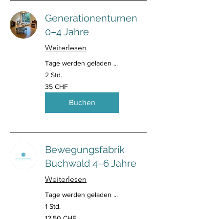
Generationenturnen
0–4 Jahre
Weiterlesen
Tage werden geladen ...
2 Std.
35
35 CHF
Schweizer
Franken
Buchen
Bewegungsfabrik
Buchwald 4–6 Jahre
Weiterlesen
Tage werden geladen ...
1 Std.
12,50
12,50 CHF