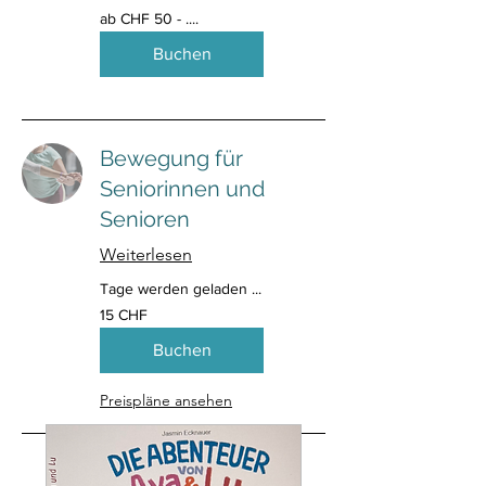
ab
ab CHF 50 - ....
CHF
50
-
Buchen
....
Bewegung für
Seniorinnen und
Senioren
Weiterlesen
Tage werden geladen ...
15
15 CHF
Schweizer
Franken
Buchen
Preispläne ansehen