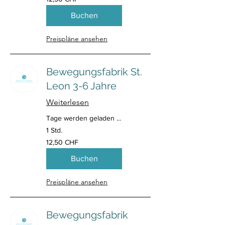
Schweizer
Franken
Buchen
Preispläne ansehen
Bewegungsfabrik St.
Leon 3-6 Jahre
Weiterlesen
Tage werden geladen ...
1 Std.
12,50
12,50 CHF
Schweizer
Franken
Buchen
Preispläne ansehen
Bewegungsfabrik