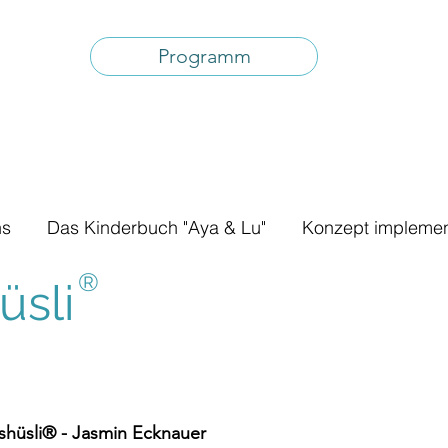
Programm
ns
Das Kinderbuch "Aya & Lu"
Konzept implemen
®
sli
hüsli® - Jasmin Ecknauer