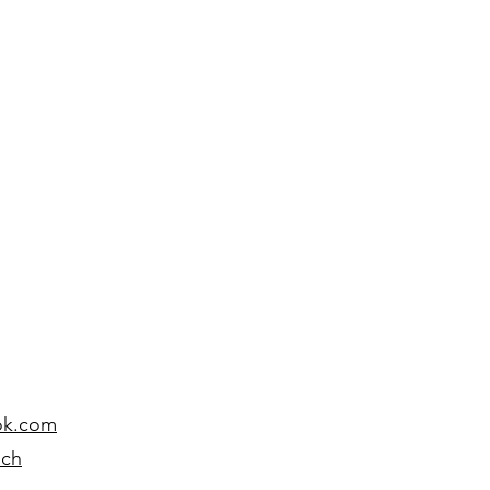
ok.com
.ch