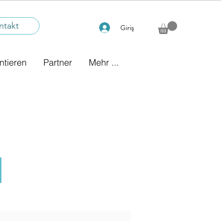
ntakt
Giriş
ntieren
Partner
Mehr ...
N