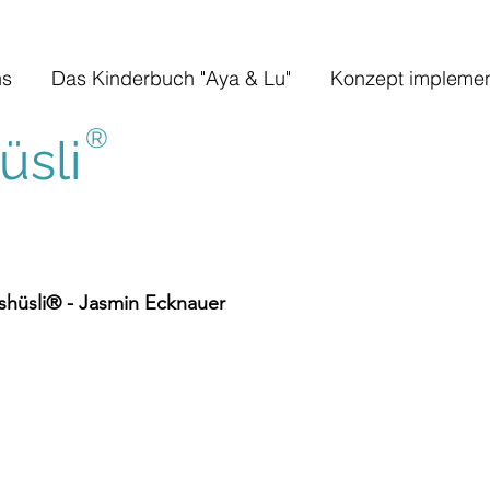
ns
Das Kinderbuch "Aya & Lu"
Konzept implemen
®
sli
hüsli® - Jasmin Ecknauer