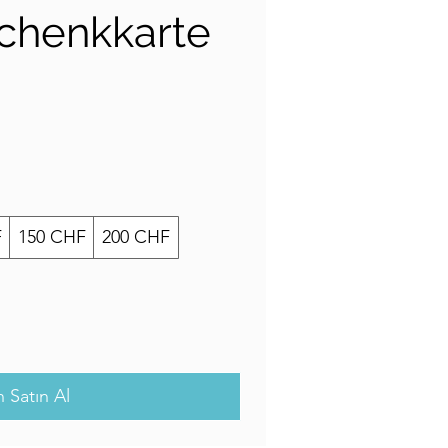
chenkkarte
F
150 CHF
200 CHF
Satın Al