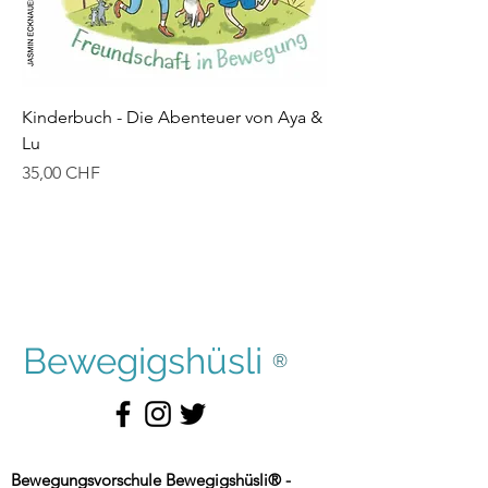
Kinderbuch - Die Abenteuer von Aya &
Lu
Preis
35,00 CHF
Bewegigshüsli
®
Bewegungsvorschule Bewegigshüsli® -