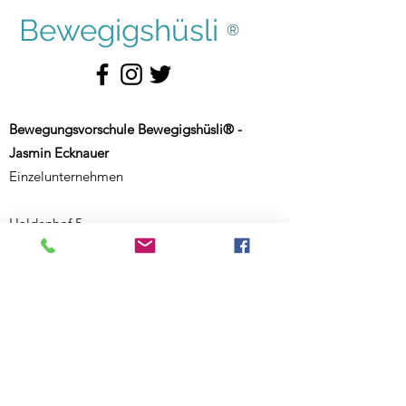
Bewegigshüsli
®
Bewegungsvorschule Bewegigshüsli® -
Jasmin Ecknauer
Einzelunternehmen
Haldenhof 5
CH-9000 St. Gallen
Schweiz
Weiterer Standort:
Salmsacherstrasse 9
CH-8590 Romanshorn
Schweiz