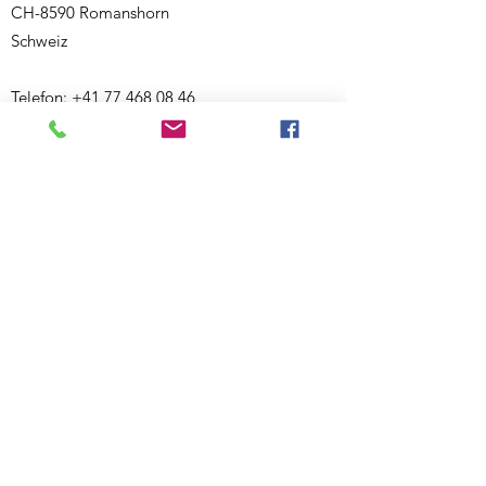
CH-8590 Romanshorn
Schweiz
Telefon:
+41 77 468 08 46
E-Mail:
ecknauerjasmin@outlook.com
Website:
www.bewegigshuesli.ch
UID: CHE-358.092.676
Inhaberin und verantwortlich für den Inhalt:
Jasmin Ecknauer
Partner-Links