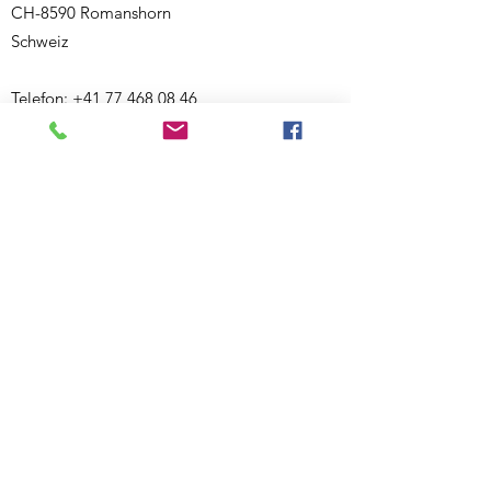
CH-8590 Romanshorn
Schweiz
Telefon:
+41 77 468 08 46
E-Mail:
ecknauerjasmin@outlook.com
Website:
www.bewegigshuesli.ch
UID: CHE-358.092.676
Inhaberin und verantwortlich für den Inhalt:
Jasmin Ecknauer
Partner-Links