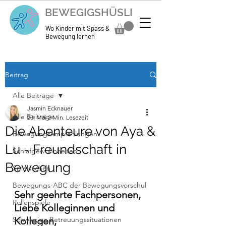
BEWEGIGSHÜSLI
Wo Kinder mit Spass &
Bewegung lernen
Beitrag
Alle Beiträge
Jasmin Ecknauer
Alle Beiträge
23. Mai
2 Min. Lesezeit
Die Abenteure von Aya &
Bewegungsempfehlungen
Lu - Freundschaft in
Schlafgewohnheiten
Bewegung
Spielsachen
Bewegungs-ABC der Bewegungsvorschul
Sehr geehrte Fachpersonen, 
Rollenspiele
Liebe Kolleginnen und 
Schwierige Betreuungssituationen
Kollegen, 